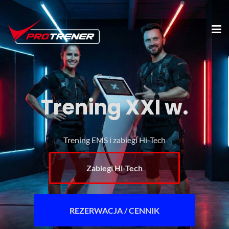
Trening XXI w.
Trening EMS i zabiegi Hi-Tech
Zabiegi Hi-Tech
REZERWACJA / CENNIK