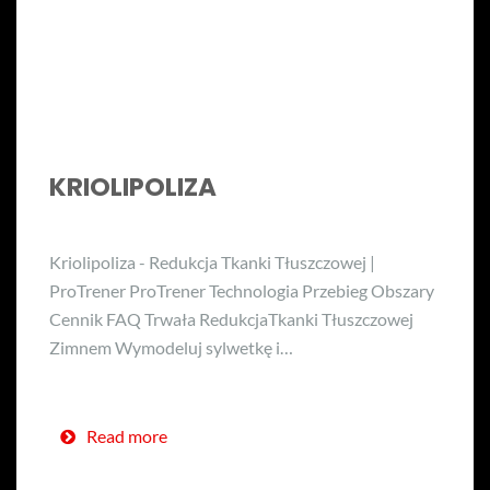
KRIOLIPOLIZA
Kriolipoliza - Redukcja Tkanki Tłuszczowej |
ProTrener ProTrener Technologia Przebieg Obszary
Cennik FAQ Trwała RedukcjaTkanki Tłuszczowej
Zimnem Wymodeluj sylwetkę i…
Read more