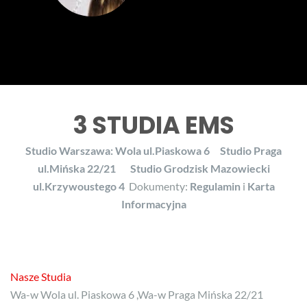
3 STUDIA EMS
Studio Warszawa: Wola ul.Piaskowa 6
Studio Praga
ul.Mińska 22/21
Studio Grodzisk Mazowiecki
ul.Krzywoustego 4
Dokumenty:
Regulamin
i
Karta
Informacyjna
Nasze Studia
Wa-w Wola ul. Piaskowa 6 ,Wa-w Praga Mińska 22/21