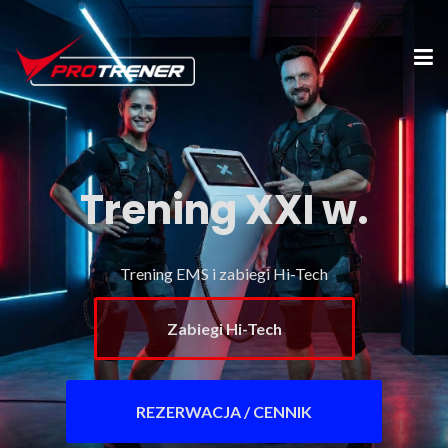
Trening XXI w.
Trening EMS i zabiegi Hi-Tech
Zabiegi Hi-Tech
REZERWACJA / CENNIK