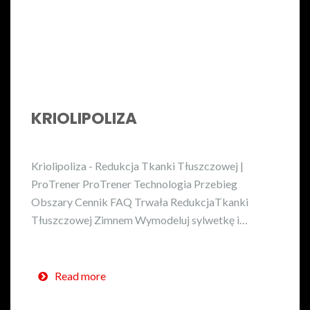
KRIOLIPOLIZA
Kriolipoliza - Redukcja Tkanki Tłuszczowej |
ProTrener ProTrener Technologia Przebieg
Obszary Cennik FAQ Trwała RedukcjaTkanki
Tłuszczowej Zimnem Wymodeluj sylwetkę i…
Read more