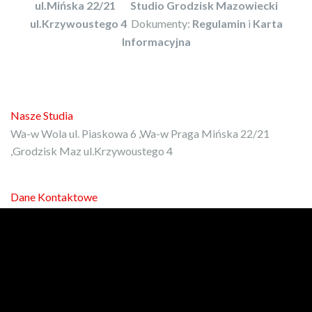
ul.Mińska 22/21
Studio Grodzisk Mazowiecki
ul.Krzywoustego 4
Dokumenty:
Regulamin
i
Karta
Informacyjna
Nasze Studia
Wa-w Wola ul. Piaskowa 6 ,Wa-w Praga Mińska 22/21
,Grodzisk Maz ul.Krzywoustego 4
Dane Kontaktowe
E-mail:
kontakt@protrener.com.pl
Phone: 792-972-080