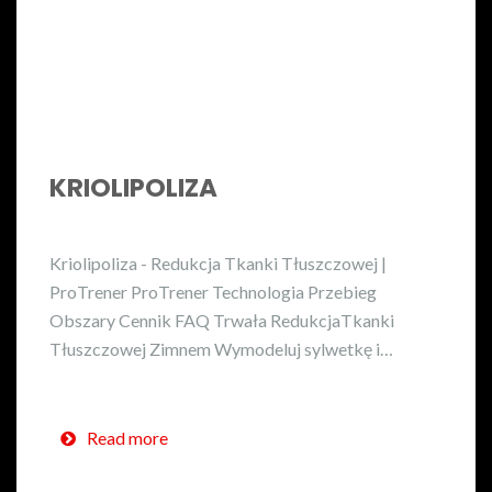
KRIOLIPOLIZA
Kriolipoliza - Redukcja Tkanki Tłuszczowej |
ProTrener ProTrener Technologia Przebieg
Obszary Cennik FAQ Trwała RedukcjaTkanki
Tłuszczowej Zimnem Wymodeluj sylwetkę i…
Read more