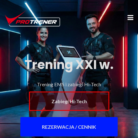
Trening XXI w.
Trening EMS i zabiegi Hi-Tech
Zabiegi Hi-Tech
REZERWACJA / CENNIK