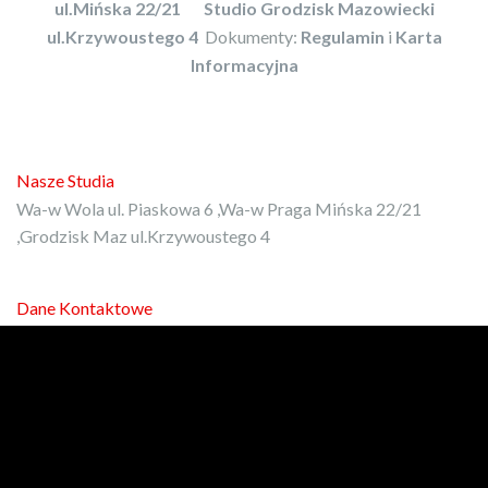
ul.Mińska 22/21
Studio Grodzisk Mazowiecki
ul.Krzywoustego 4
Dokumenty:
Regulamin
i
Karta
Informacyjna
Nasze Studia
Wa-w Wola ul. Piaskowa 6 ,Wa-w Praga Mińska 22/21
,Grodzisk Maz ul.Krzywoustego 4
Dane Kontaktowe
E-mail:
kontakt@protrener.com.pl
Phone: 792-972-080