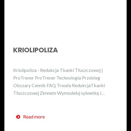
KRIOLIPOLIZA
Kriolipoliza - Redukcja Tkanki Tłuszczowej |
ProTrener ProTrener Technologia Przebieg
Obszary Cennik FAQ Trwała RedukcjaTkanki
Tłuszczowej Zimnem Wymodeluj sylwetkę i…
Read more