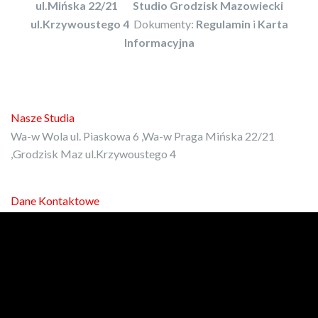
ul.Mińska 22/21
Studio Grodzisk Mazowiecki
ul.Krzywoustego 4
Dokumenty:
Regulamin
i
Karta
Informacyjna
Nasze Studia
Wa-w Wola ul. Piaskowa 6 ,Wa-w Praga Mińska 22/21
,Grodzisk Maz ul.Krzywoustego 4
Dane Kontaktowe
E-mail:
kontakt@protrener.com.pl
Phone: 792-972-080