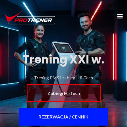
Trening XXI w.
Trening EMS i zabiegi Hi-Tech
Zabiegi Hi-Tech
REZERWACJA / CENNIK