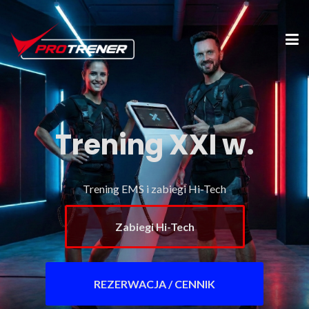
Trening XXI w.
Trening EMS i zabiegi Hi-Tech
Zabiegi Hi-Tech
REZERWACJA / CENNIK