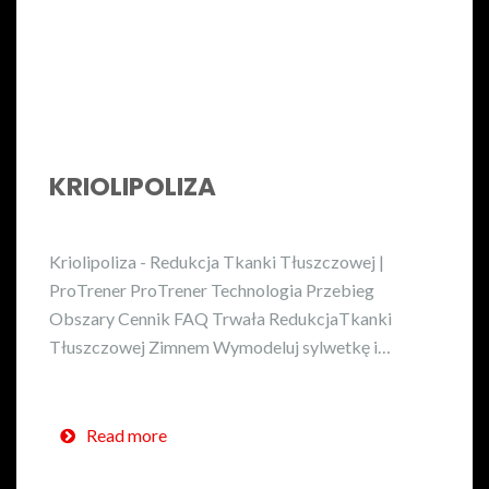
KRIOLIPOLIZA
Kriolipoliza - Redukcja Tkanki Tłuszczowej |
ProTrener ProTrener Technologia Przebieg
Obszary Cennik FAQ Trwała RedukcjaTkanki
Tłuszczowej Zimnem Wymodeluj sylwetkę i…
Read more