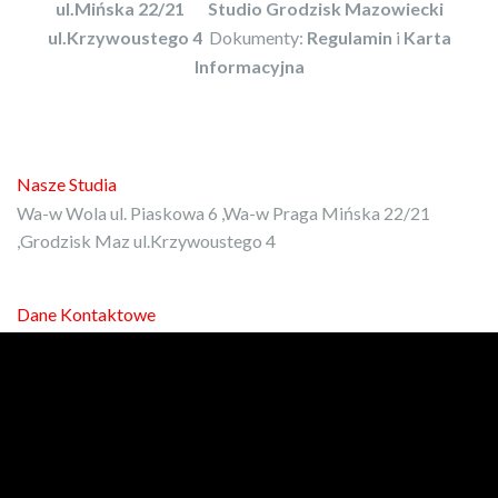
ul.Mińska 22/21
Studio Grodzisk Mazowiecki
ul.Krzywoustego 4
Dokumenty:
Regulamin
i
Karta
Informacyjna
Nasze Studia
Wa-w Wola ul. Piaskowa 6 ,Wa-w Praga Mińska 22/21
,Grodzisk Maz ul.Krzywoustego 4
Dane Kontaktowe
E-mail:
kontakt@protrener.com.pl
Phone: 792-972-080