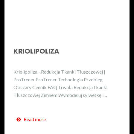
KRIOLIPOLIZA
Kriolipoliza - Redukcja Tkanki Tłuszczowej |
ProTrener ProTrener Technologia Przebieg
Obszary Cennik FAQ Trwała RedukcjaTkanki
Tłuszczowej Zimnem Wymodeluj sylwetkę i…
Read more