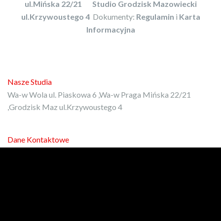
ul.Mińska 22/21
Studio Grodzisk Mazowiecki
ul.Krzywoustego 4
Dokumenty:
Regulamin
i
Karta
Informacyjna
Nasze Studia
Wa-w Wola ul. Piaskowa 6 ,Wa-w Praga Mińska 22/21
,Grodzisk Maz ul.Krzywoustego 4
Dane Kontaktowe
E-mail:
kontakt@protrener.com.pl
Phone: 792-972-080