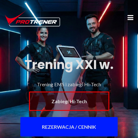
Trening XXI w.
Trening EMS i zabiegi Hi-Tech
Zabiegi Hi-Tech
REZERWACJA / CENNIK