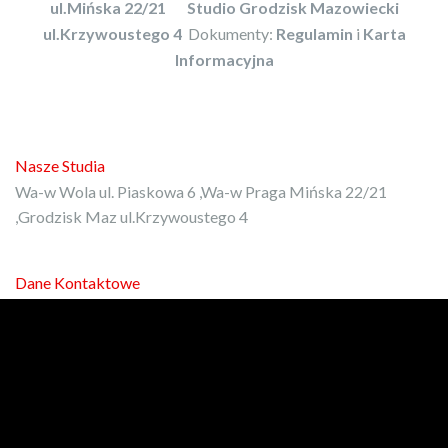
ul.Mińska 22/21
Studio Grodzisk Mazowiecki
ul.Krzywoustego 4
Dokumenty:
Regulamin
i
Karta
Informacyjna
Nasze Studia
Wa-w Wola ul. Piaskowa 6 ,Wa-w Praga Mińska 22/21
,Grodzisk Maz ul.Krzywoustego 4
Dane Kontaktowe
E-mail:
kontakt@protrener.com.pl
Phone: 792-972-080