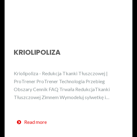
KRIOLIPOLIZA
Kriolipoliza - Redukcja Tkanki Tłuszczowej |
ProTrener ProTrener Technologia Przebieg
Obszary Cennik FAQ Trwała RedukcjaTkanki
Tłuszczowej Zimnem Wymodeluj sylwetkę i…
Read more