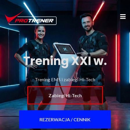
Trening XXI w.
Trening EMS i zabiegi Hi-Tech
Zabiegi Hi-Tech
REZERWACJA / CENNIK