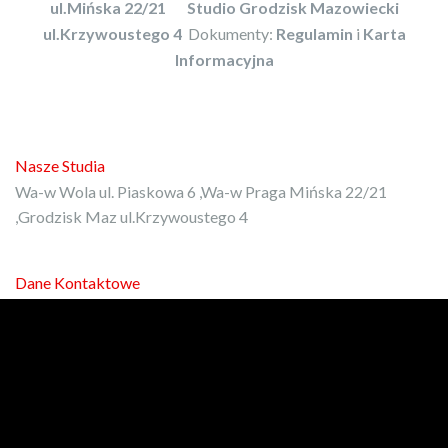
ul.Mińska 22/21
Studio Grodzisk Mazowiecki
ul.Krzywoustego 4
Dokumenty:
Regulamin
i
Karta
Informacyjna
Nasze Studia
Wa-w Wola ul. Piaskowa 6 ,Wa-w Praga Mińska 22/21
,Grodzisk Maz ul.Krzywoustego 4
Dane Kontaktowe
E-mail:
kontakt@protrener.com.pl
Phone: 792-972-080