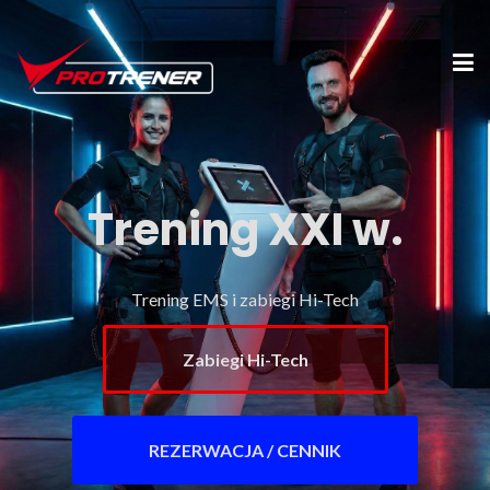
Trening XXI w.
Trening EMS i zabiegi Hi-Tech
Zabiegi Hi-Tech
REZERWACJA / CENNIK