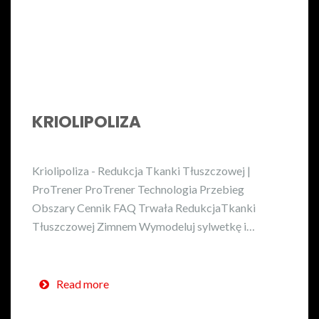
KRIOLIPOLIZA
Kriolipoliza - Redukcja Tkanki Tłuszczowej |
ProTrener ProTrener Technologia Przebieg
Obszary Cennik FAQ Trwała RedukcjaTkanki
Tłuszczowej Zimnem Wymodeluj sylwetkę i…
Read more