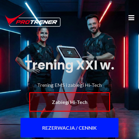
Trening XXI w.
Trening EMS i zabiegi Hi-Tech
Zabiegi Hi-Tech
REZERWACJA / CENNIK