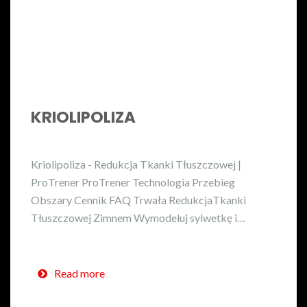
KRIOLIPOLIZA
Kriolipoliza - Redukcja Tkanki Tłuszczowej |
ProTrener ProTrener Technologia Przebieg
Obszary Cennik FAQ Trwała RedukcjaTkanki
Tłuszczowej Zimnem Wymodeluj sylwetkę i…
Read more