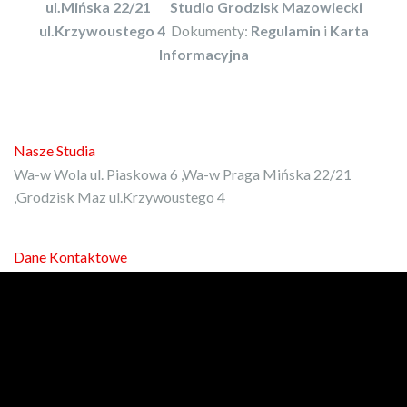
ul.Mińska 22/21
Studio Grodzisk Mazowiecki
ul.Krzywoustego 4
Dokumenty:
Regulamin
i
Karta
Informacyjna
Nasze Studia
Wa-w Wola ul. Piaskowa 6 ,Wa-w Praga Mińska 22/21
,Grodzisk Maz ul.Krzywoustego 4
Dane Kontaktowe
E-mail:
kontakt@protrener.com.pl
Phone: 792-972-080