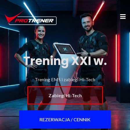
Trening XXI w.
Trening EMS i zabiegi Hi-Tech
Zabiegi Hi-Tech
REZERWACJA / CENNIK