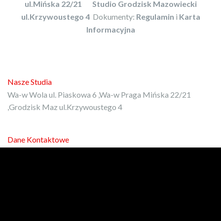
ul.Mińska 22/21
Studio Grodzisk Mazowiecki
ul.Krzywoustego 4
Dokumenty:
Regulamin
i
Karta
Informacyjna
Nasze Studia
Wa-w Wola ul. Piaskowa 6 ,Wa-w Praga Mińska 22/21
,Grodzisk Maz ul.Krzywoustego 4
Dane Kontaktowe
E-mail:
kontakt@protrener.com.pl
Phone: 792-972-080