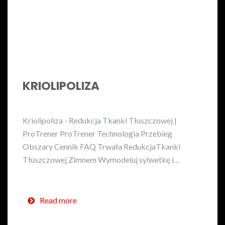
KRIOLIPOLIZA
Kriolipoliza - Redukcja Tkanki Tłuszczowej |
ProTrener ProTrener Technologia Przebieg
Obszary Cennik FAQ Trwała RedukcjaTkanki
Tłuszczowej Zimnem Wymodeluj sylwetkę i…
Read more