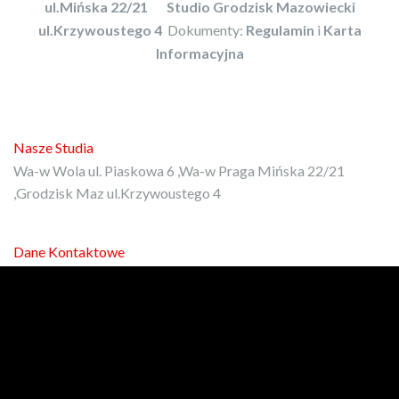
ul.Mińska 22/21
Studio Grodzisk Mazowiecki
ul.Krzywoustego 4
Dokumenty:
Regulamin
i
Karta
Informacyjna
Nasze Studia
Wa-w Wola ul. Piaskowa 6 ,Wa-w Praga Mińska 22/21
,Grodzisk Maz ul.Krzywoustego 4
Dane Kontaktowe
E-mail:
kontakt@protrener.com.pl
Phone: 792-972-080