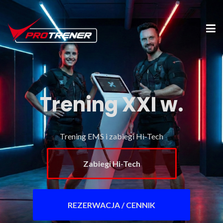
Trening XXI w.
Trening EMS i zabiegi Hi-Tech
Zabiegi Hi-Tech
REZERWACJA / CENNIK