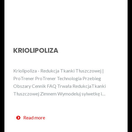
KRIOLIPOLIZA
Kriolipoliza - Redukcja Tkanki Tłuszczowej |
ProTrener ProTrener Technologia Przebieg
Obszary Cennik FAQ Trwała RedukcjaTkanki
Tłuszczowej Zimnem Wymodeluj sylwetkę i…
Read more