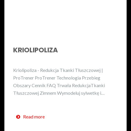
KRIOLIPOLIZA
Kriolipoliza - Redukcja Tkanki Tłuszczowej |
ProTrener ProTrener Technologia Przebieg
Obszary Cennik FAQ Trwała RedukcjaTkanki
Tłuszczowej Zimnem Wymodeluj sylwetkę i…
Read more