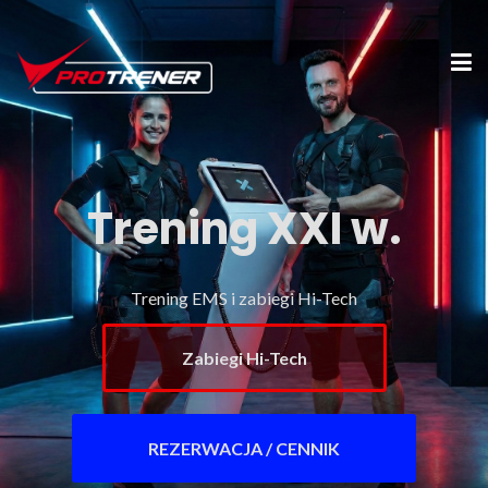
Trening XXI w.
Trening EMS i zabiegi Hi-Tech
Zabiegi Hi-Tech
REZERWACJA / CENNIK