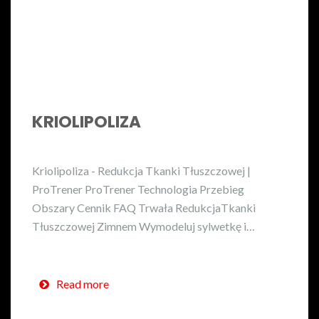
KRIOLIPOLIZA
Kriolipoliza - Redukcja Tkanki Tłuszczowej |
ProTrener ProTrener Technologia Przebieg
Obszary Cennik FAQ Trwała RedukcjaTkanki
Tłuszczowej Zimnem Wymodeluj sylwetkę i…
Read more