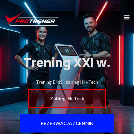
Trening XXI w.
Trening EMS i zabiegi Hi-Tech
Zabiegi Hi-Tech
REZERWACJA / CENNIK