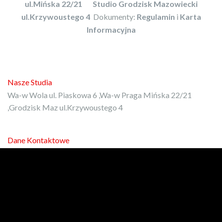
ul.Mińska 22/21
Studio Grodzisk Mazowiecki
ul.Krzywoustego 4
Dokumenty:
Regulamin
i
Karta
Informacyjna
Nasze Studia
Wa-w Wola ul. Piaskowa 6 ,Wa-w Praga Mińska 22/21
,Grodzisk Maz ul.Krzywoustego 4
Dane Kontaktowe
E-mail:
kontakt@protrener.com.pl
Phone: 792-972-080