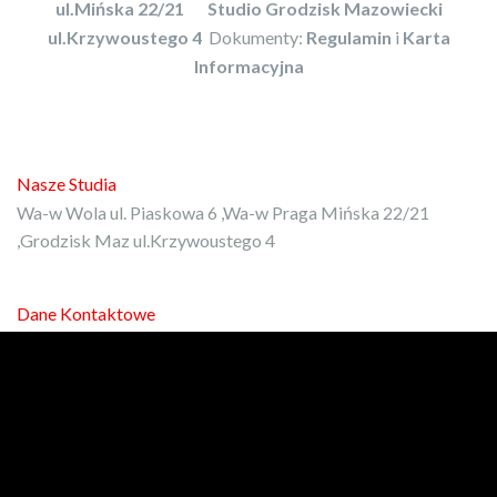
ul.Mińska 22/21
Studio Grodzisk Mazowiecki
ul.Krzywoustego 4
Dokumenty:
Regulamin
i
Karta
Informacyjna
Nasze Studia
Wa-w Wola ul. Piaskowa 6 ,Wa-w Praga Mińska 22/21
,Grodzisk Maz ul.Krzywoustego 4
Dane Kontaktowe
E-mail:
kontakt@protrener.com.pl
Phone: 792-972-080