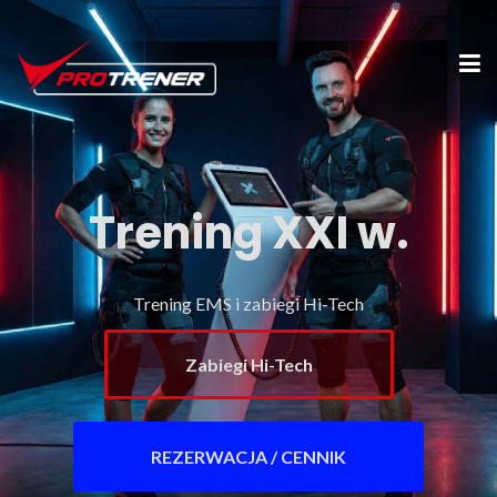
Trening XXI w.
Trening EMS i zabiegi Hi-Tech
Zabiegi Hi-Tech
REZERWACJA / CENNIK