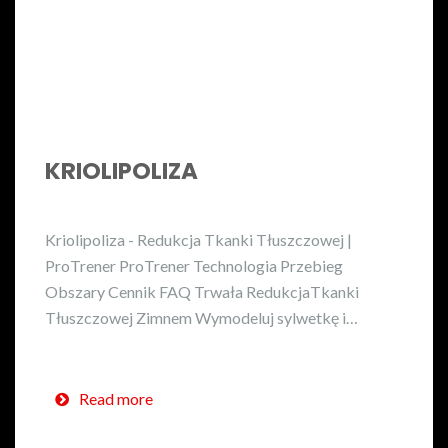
KRIOLIPOLIZA
Kriolipoliza - Redukcja Tkanki Tłuszczowej |
ProTrener ProTrener Technologia Przebieg
Obszary Cennik FAQ Trwała RedukcjaTkanki
Tłuszczowej Zimnem Wymodeluj sylwetkę i…
Read more