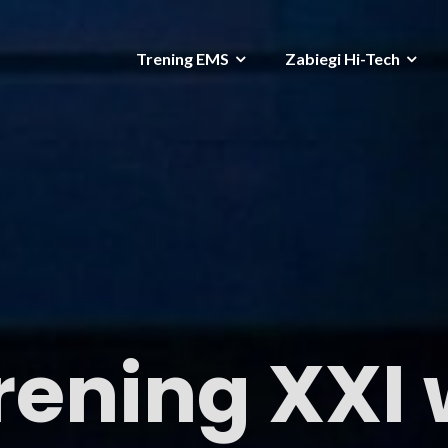
Trening EMS
Zabiegi Hi-Tech
rening XXI 