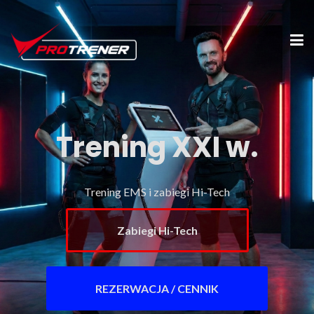
Trening XXI w.
Trening EMS i zabiegi Hi-Tech
Zabiegi Hi-Tech
REZERWACJA / CENNIK