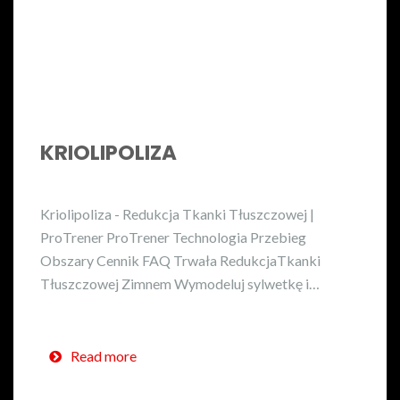
KRIOLIPOLIZA
Kriolipoliza - Redukcja Tkanki Tłuszczowej |
ProTrener ProTrener Technologia Przebieg
Obszary Cennik FAQ Trwała RedukcjaTkanki
Tłuszczowej Zimnem Wymodeluj sylwetkę i…
Read more