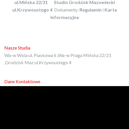
ul.Mińska 22/21
Studio Grodzisk Mazowiecki
ul.Krzywoustego 4
Dokumenty:
Regulamin
i
Karta
Informacyjna
Nasze Studia
Wa-w Wola ul. Piaskowa 6 ,Wa-w Praga Mińska 22/21
,Grodzisk Maz ul.Krzywoustego 4
Dane Kontaktowe
E-mail:
kontakt@protrener.com.pl
Phone: 792-972-080