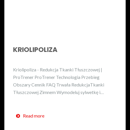
KRIOLIPOLIZA
Kriolipoliza - Redukcja Tkanki Tłuszczowej |
ProTrener ProTrener Technologia Przebieg
Obszary Cennik FAQ Trwała RedukcjaTkanki
Tłuszczowej Zimnem Wymodeluj sylwetkę i…
Read more