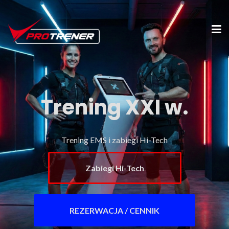
Trening XXI w.
Trening EMS i zabiegi Hi-Tech
Zabiegi Hi-Tech
REZERWACJA / CENNIK