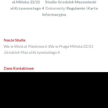
ul.Mińska 22/21
Studio Grodzisk Mazowiecki
ul.Krzywoustego 4
Dokumenty:
Regulamin
i
Karta
Informacyjna
Nasze Studia
Wa-w Wola ul. Piaskowa 6 ,Wa-w Praga Mińska 22/21
,Grodzisk Maz ul.Krzywoustego 4
Dane Kontaktowe
E-mail:
kontakt@protrener.com.pl
Phone: 792-972-080